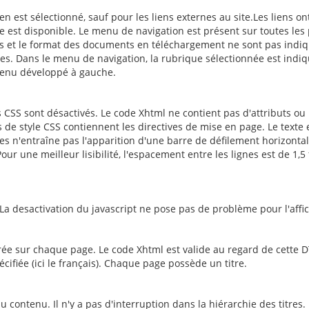
n est sélectionné, sauf pour les liens externes au site.Les liens on
site est disponible. Le menu de navigation est présent sur toutes les
ids et le format des documents en téléchargement ne sont pas indiq
es. Dans le menu de navigation, la rubrique sélectionnée est indi
menu développé à gauche.
s CSS sont désactivés. Le code Xhtml ne contient pas d'attributs ou
 de style CSS contiennent les directives de mise en page. Le texte 
ges n'entraîne pas l'apparition d'une barre de défilement horizontal
ur une meilleur lisibilité, l'espacement entre les lignes est de 1,5 
. La desactivation du javascript ne pose pas de problème pour l'affi
larée sur chaque page. Le code Xhtml est valide au regard de cette 
cifiée (ici le français). Chaque page possède un titre.
contenu. Il n'y a pas d'interruption dans la hiérarchie des titres.