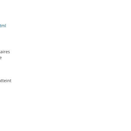
tml
taires
e
tteint