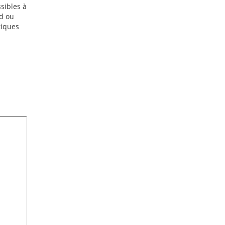
sibles à
rd ou
tiques