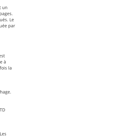
t un
 pages.
ués. Le
quée par
est
e à
fois la
chage.
DTD
 Les