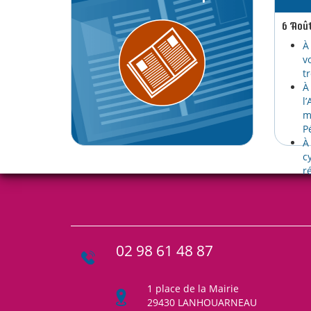
6 Aoû
À
v
t
À
l
m
P
À
c
r
02 98 61 48 87
1 place de la Mairie
29430 LANHOUARNEAU