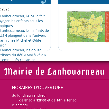
t 2026
 Lanhouarneau, l’ALSH a fait
oyager les enfants sous les
ropiques
 Lanhouarneau, les enfants de
’ALSH plongent dans l’univers
arin chez Michel et Odile
éron
 Lanhouarneau, les douze
yclistes du défi « Mai à vélo »
écompensés ce samedi
Mairie de Lanhouarneau
HORAIRES D'OUVERTURE
du lundi au vendredi
de
8h30 à 12h00
et de
14h à 16h30
le samedi